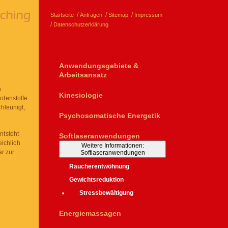
Startseite
Anfragen
Sitemap
Impressum
Datenschutzerklärung
Anwendungsgebiete &
Arbeitsansatz
n
Kinesiologie
otenstoffe
hleunigt,
Psychosomatische Energetik
ntsteht
Softlaseranwendungen
eichlich
Weitere Informationen:
ar zur
Softlaseranwendungen
Raucherentwöhnung
Gewichtsreduktion
Stressbewältigung
Energiemassagen