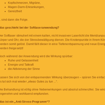
Kopfschmerzen, Migräne,
Magen-Darm-Erkrankungen,
Gereiztheit
.. sind dann die Folge.
Was geschieht bei der Softlaseranwendung?
er Softlaser stimuliert mit einem kalten, nicht invasiven Laserlicht die Meridianp
örper und Ohr, die der Stressbewältigung dienen. Die Knotenpunkte in Ihrem Kö
erden somit gelöst. Damit fällt dieser in eine Tiefenentspannung und neue Ener
erden freigesetzt!
Noch während der Anwendung wird die Wirkung spürbar:
Ruhe und Gelassenheit
Energie und Tatkraft
die Aktivierung der Sinne
assen Sie sich von der entspannenden Wirkung überzeugen – spüren Sie einfach
s tut sich mal wieder „etwas Gutes zu tun ...“.
ie Behandlung ist völlig ohne Nebenwirkungen und absolut schmerzfrei. Sie wird
angenehm und wohltuend empfunden.
Was ist ein „Anti-Stress-Programm“?