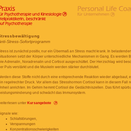
Stressbewältigung
Anti-Stress-Sofortprogramm
tress ist zunächst positiv, nur ein Übermaß an Stress macht krank. In belastende
ituationen setzt der Körper unterschiedliche Mechanismen in Gang. Es werden B
ie Adrenalin, Noradrenalin und Cortisol ausgeschüttet. Der Herzschlag wird besc
er Puls verstärkt und die Muskeln werden stärker durchblutet.
erden diese Stoffe nicht durch eine entsprechende Reaktion wieder abgebaut, e
in regelrechter Druck. Vor allem das Stresshormon Cortisol kann in diesem Fall r
nheil anrichten. Im Gehirn hemmt Cortisol die Gedächtniszellen. Das führt spürb
Leistungsminderung und schwächt das Immunsystem.
eiterlesen unter
Kursangebote
ignale wie:
Schlafstörungen,
Verspannungen
Konzentrationsschwierigkeiten