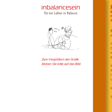
S
S
w
d
Zum Vergrößern der Grafik
klicken Sie bitte auf das Bild.
W
e
U
w
S