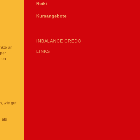
Reiki
Kursangebote
INBALANCE CREDO
unkte an
LINKS
rper
gien
, wie gut
 als