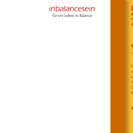
H
s
L
S
D
K
I