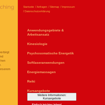
Startseite
Anfragen
Sitemap
Impressum
Datenschutzerklärung
Anwendungsgebiete &
Arbeitsansatz
Kinesiologie
erbirgt
Psychosomatische Energetik
und
chen
Softlaseranwendungen
e.
 unserem
Energiemassagen
Reiki
Kursangebote
Weitere Informationen:
Kursangebote
Einfach leichter leben!